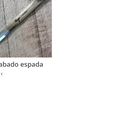
abado espada
0
€