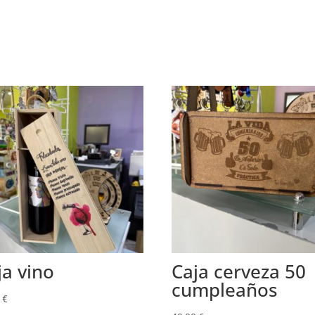
ja vino
Caja cerveza 50
cumpleaños
0
€