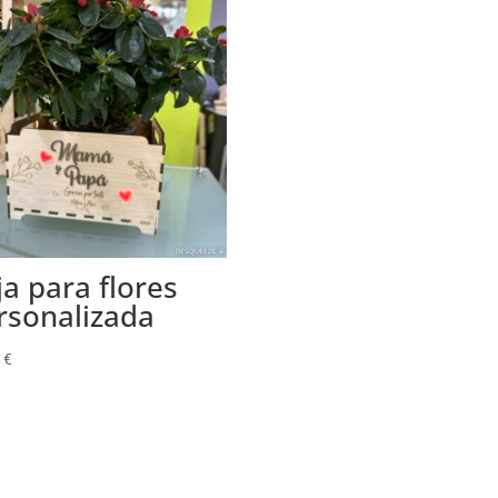
ja para flores
rsonalizada
0
€