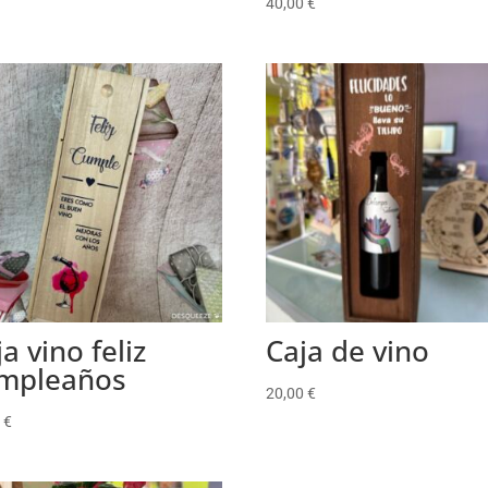
40,00
€
a vino feliz
Caja de vino
mpleaños
20,00
€
0
€